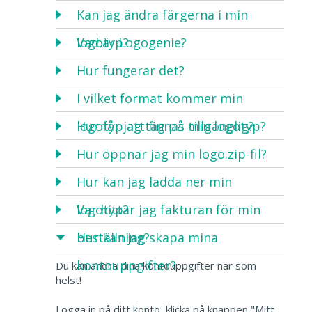
Kan jag ändra färgerna i min
logotyp?
Vad är Logogenie?
Hur fungerar det?
I vilket format kommer min
logotyp att finnas tillgänglig?
Hur får jag tag på min logotyp?
Hur öppnar jag min logo.zip-fil?
Hur kan jag ladda ner min
logotyp?
Var hittar jag fakturan för min
beställning?
Hur kan jag skapa mina
kontouppgifter?
Du kan ändra dina kontouppgifter när som
helst!
Logga in på ditt konto, klicka på knappen "Mitt