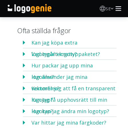
SE
Skapa Logotyp
Ofta ställda frågor
AI logotypgenerator
Kan jag köpa extra
logotypalternativ?
Vad ingår i logotyppaketet?
Logotypidéer
Hur packar jag upp mina
Tryckta produkter
logofiler?
Hur använder jag mina
Om Oss
vektorfiler?
Kommer jag att få en transparent
logotyp?
Kan jag få upphovsrätt till min
Blogg
logotyp?
Hur kan jag ändra min logotyp?
Var hittar jag mina färgkoder?
LOGGA IN