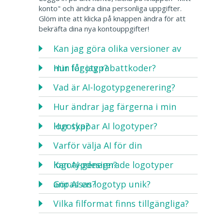
konto" och ändra dina personliga uppgifter.
Glöm inte att klicka på knappen ändra för att
bekräfta dina nya kontouppgifter!
Kan jag göra olika versioner av
min logotyp?
Hur får jag rabattkoder?
Vad är AI-logotypgenerering?
Hur ändrar jag färgerna i min
logotyp?
Hur skapar AI logotyper?
Varför välja AI för din
logotypdesign?
Kan AI-genererade logotyper
anpassas?
Gör AI en logotyp unik?
Vilka filformat finns tillgängliga?