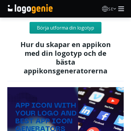
SE
Skapa Logotyp
Börja utforma din logotyp
AI logotypgenerator
Hur du skapar en appikon
med din logotyp och de
Logotypidéer
bästa
appikonsgeneratorerna
Tryckta produkter
Om Oss
Blogg
LOGGA IN