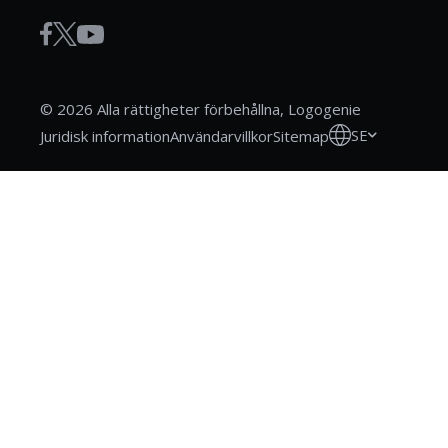
© 2026 Alla rättigheter förbehållna, Logogenie
SE
Juridisk information
Användarvillkor
Sitemap