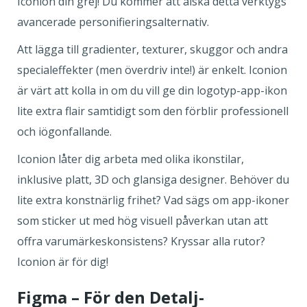
Iconion din grej! Du kommer att älska detta verktygs
avancerade personifieringsalternativ.
Att lägga till gradienter, texturer, skuggor och andra
specialeffekter (men överdriv inte!) är enkelt. Iconion
är värt att kolla in om du vill ge din logotyp-app-ikon
lite extra flair samtidigt som den förblir professionell
och iögonfallande.
Iconion låter dig arbeta med olika ikonstilar,
inklusive platt, 3D och glansiga designer. Behöver du
lite extra konstnärlig frihet? Vad sägs om app-ikoner
som sticker ut med hög visuell påverkan utan att
offra varumärkeskonsistens? Kryssar alla rutor?
Iconion är för dig!
Figma – För den Detalj-