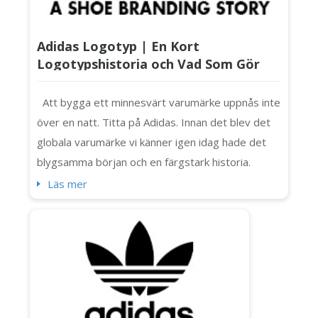
Adidas Logotyp | En Kort
Logotypshistoria och Vad Som Gör
Den Så Speciell
Att bygga ett minnesvärt varumärke uppnås inte
över en natt. Titta på Adidas. Innan det blev det
globala varumärke vi känner igen idag hade det
blygsamma början och en färgstark historia.
Adidas utvecklades, precis som dess logotyper
Läs mer
(ja, mer än en). Och om du någonsin undrar hur
det har förändrats över tiden, kolla in den här
artikeln. Låt oss ta reda på hur logotypen har
utvecklats sedan...