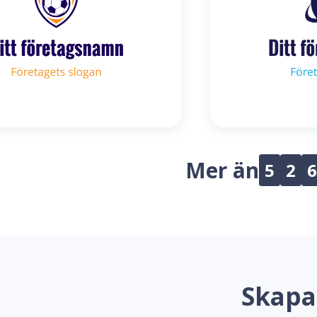
Mer än
5
2
6
Skapa