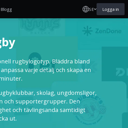
SE
Logga in
Blogg
gby
nell rugbylogotyp. Bläddra bland
 anpassa varje detalj och skapa en
 minuter.
ugbyklubbar, skolag, ungdomsligor,
en och supportergrupper. Den
ighet och tävlingsanda samtidigt
cka ut.