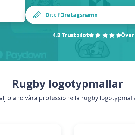
4.8 Trustpilot
Över
Rugby logotypmallar
älj bland våra professionella rugby logotypmall