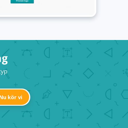
ag
typ
Nu kör vi