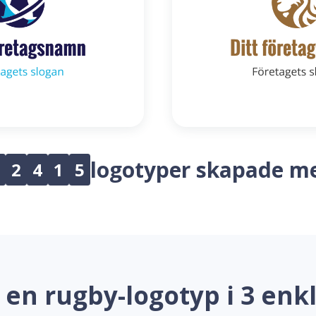
logotyper skapade m
2
4
1
5
 en rugby-logotyp i 3 enkl