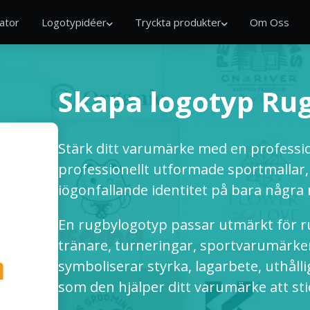
ator
Logotypidéer
Tryckta produkter
Om Oss
Skapa logotyp Ru
Stärk ditt varumärke med en professio
professionellt utformade sportmallar,
iögonfallande identitet på bara några
En rugbylogotyp passar utmärkt för r
tränare, turneringar, sportvarumärk
symboliserar styrka, lagarbete, uthåll
som den hjälper ditt varumärke att sti