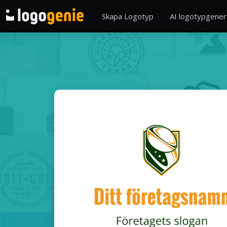
Skapa Logotyp
AI logotypgener