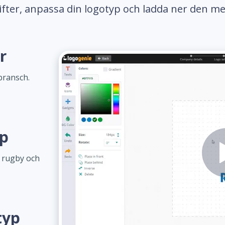
gifter, anpassa din logotyp och ladda ner den me
r
bransch.
yp
m rugby och
typ