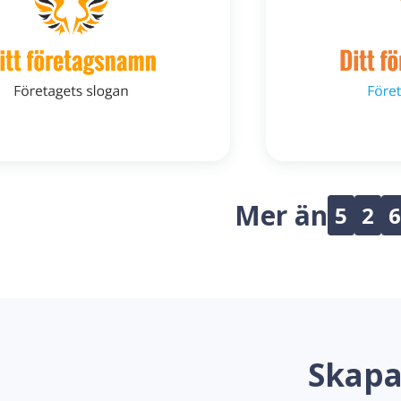
Mer än
5
2
6
Skapa