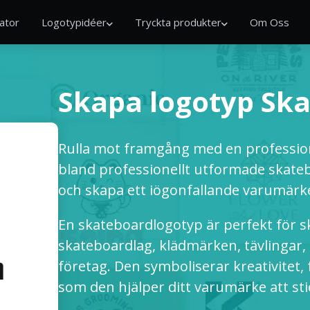
ator
Logotypidéer
Tryckta produkter
Om Oss
Skapa logotyp Ska
Rulla mot framgång med en profession
bland professionellt utformade skateb
och skapa ett iögonfallande varumärk
En skateboardlogotyp är perfekt för s
skateboardlag, klädmärken, tävlingar,
företag. Den symboliserar kreativitet, f
som den hjälper ditt varumärke att sti