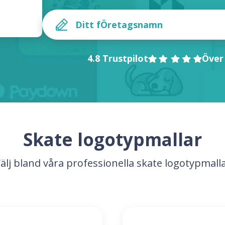
4.8 Trustpilot
Över
Skate logotypmallar
älj bland våra professionella skate logotypmall