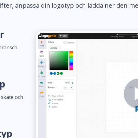
gifter, anpassa din logotyp och ladda ner den me
r
bransch.
yp
 skate och
typ