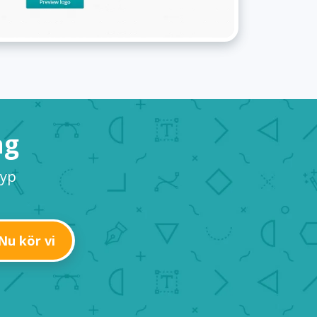
ag
typ
Nu kör vi