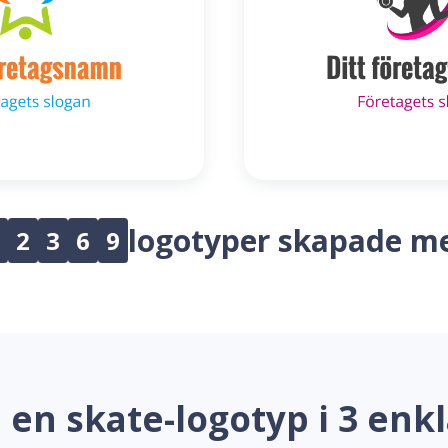
logotyper skapade m
2
3
6
9
 en skate-logotyp i 3 enkl