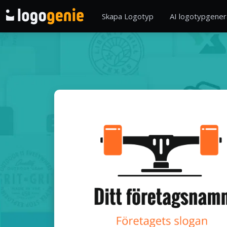
Skapa Logotyp
AI logotypgener