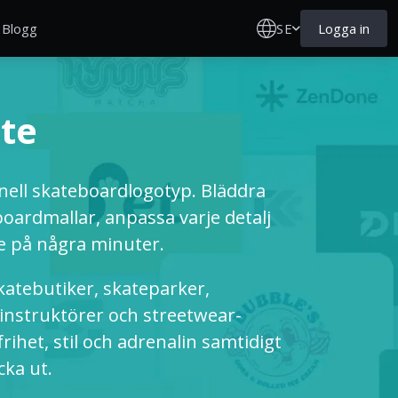
SE
Logga in
Blogg
te
ell skateboardlogotyp. Bläddra
oardmallar, anpassa varje detalj
e på några minuter.
katebutiker, skateparker,
 instruktörer och streetwear-
rihet, stil och adrenalin samtidigt
cka ut.